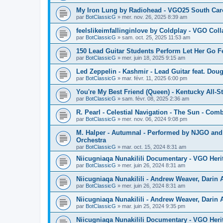
My Iron Lung by Radiohead - VGO25 South Car
par
BotClassicG
»
mer. nov. 26, 2025 8:39 am
feelslikeimfallinginlove by Coldplay - VGO Col
par
BotClassicG
»
sam. oct. 25, 2025 11:53 am
150 Lead Guitar Students Perform Let Her Go Fea
par
BotClassicG
»
mer. juin 18, 2025 9:15 am
Led Zeppelin - Kashmir - Lead Guitar feat. Doug
par
BotClassicG
»
mar. févr. 11, 2025 6:00 pm
You're My Best Friend (Queen) - Kentucky All-S
par
BotClassicG
»
sam. févr. 08, 2025 2:36 am
R. Pearl - Celestial Navigation - The Sun - Com
par
BotClassicG
»
mer. nov. 06, 2024 9:08 pm
M. Halper - Autumnal - Performed by NJGO and 
Orchestra
par
BotClassicG
»
mar. oct. 15, 2024 8:31 am
Niicugniaqa Nunakilili Documentary - VGO Heri
par
BotClassicG
»
mer. juin 26, 2024 8:31 am
Niicugniaqa Nunakilili - Andrew Weaver, Darin 
par
BotClassicG
»
mer. juin 26, 2024 8:31 am
Niicugniaqa Nunakilili - Andrew Weaver, Darin 
par
BotClassicG
»
mar. juin 25, 2024 9:35 pm
Niicugniaqa Nunakilili Documentary - VGO Heri