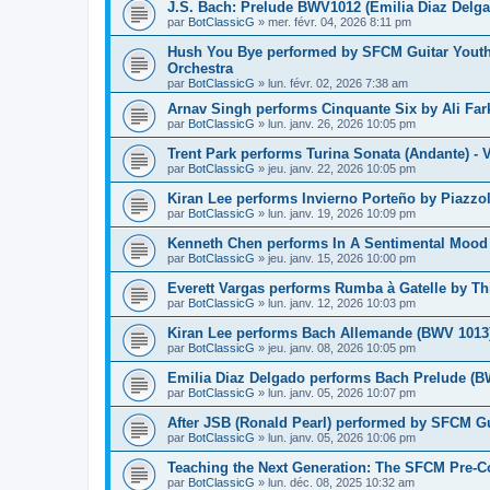
J.S. Bach: Prelude BWV1012 (Emilia Diaz Delgad
par
BotClassicG
»
mer. févr. 04, 2026 8:11 pm
Hush You Bye performed by SFCM Guitar Youth
Orchestra
par
BotClassicG
»
lun. févr. 02, 2026 7:38 am
Arnav Singh performs Cinquante Six by Ali Fark
par
BotClassicG
»
lun. janv. 26, 2026 10:05 pm
Trent Park performs Turina Sonata (Andante) -
par
BotClassicG
»
jeu. janv. 22, 2026 10:05 pm
Kiran Lee performs Invierno Porteño by Piazzo
par
BotClassicG
»
lun. janv. 19, 2026 10:09 pm
Kenneth Chen performs In A Sentimental Mood 
par
BotClassicG
»
jeu. janv. 15, 2026 10:00 pm
Everett Vargas performs Rumba à Gatelle by Th
par
BotClassicG
»
lun. janv. 12, 2026 10:03 pm
Kiran Lee performs Bach Allemande (BWV 1013)
par
BotClassicG
»
jeu. janv. 08, 2026 10:05 pm
Emilia Diaz Delgado performs Bach Prelude (B
par
BotClassicG
»
lun. janv. 05, 2026 10:07 pm
After JSB (Ronald Pearl) performed by SFCM Gu
par
BotClassicG
»
lun. janv. 05, 2026 10:06 pm
Teaching the Next Generation: The SFCM Pre-C
par
BotClassicG
»
lun. déc. 08, 2025 10:32 am