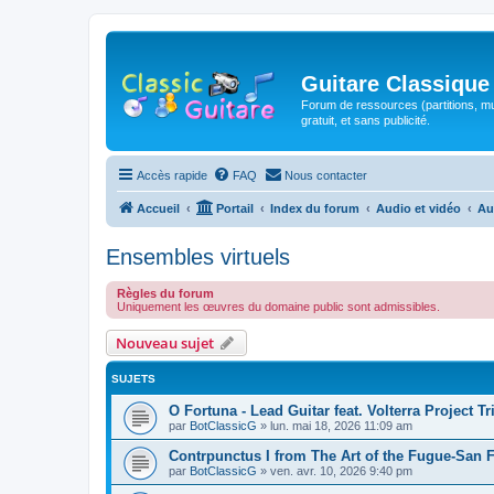
Guitare Classique
Forum de ressources (partitions, mu
gratuit, et sans publicité.
Accès rapide
FAQ
Nous contacter
Accueil
Portail
Index du forum
Audio et vidéo
Au
Ensembles virtuels
Règles du forum
Uniquement les œuvres du domaine public sont admissibles.
Nouveau sujet
SUJETS
O Fortuna - Lead Guitar feat. Volterra Project Tr
par
BotClassicG
»
lun. mai 18, 2026 11:09 am
Contrpunctus I from The Art of the Fugue-San 
par
BotClassicG
»
ven. avr. 10, 2026 9:40 pm