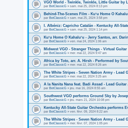
VGO World - Twinkle, Twinkle, Little Guitar by L
par
BotClassicG
»
sam. mai 25, 2024 8:13 pm
Behind-The-Scenes Film - Kuʻu Home O Kahalu
par
BotClassicG
»
sam. mai 25, 2024 3:58 pm
I. Albéniz: Capricho Catalán - Kentucky All-Sta
par
BotClassicG
»
sam. mai 25, 2024 1:14 pm
Kuʻu Home O Kahaluʻu - Jerry Santos, arr. Dari
par
BotClassicG
»
ven. mai 24, 2024 1:06 am
Midwest VGO - Stranger Things - Virtual Guitar
par
BotClassicG
»
mer. mai 22, 2024 9:47 am
Africa by Toto, arr. A. Hirsh - Performed by S
par
BotClassicG
»
mer. mai 22, 2024 8:26 am
The White Stripes - Seven Nation Army - Lead Gu
par
BotClassicG
»
mer. mai 22, 2024 3:25 am
A la Nanita Nana feat. Badi Assad - Lead Guitar 
par
BotClassicG
»
jeu. mai 16, 2024 8:55 am
Southwest VGO performs Ground Sky by Joseph
par
BotClassicG
»
jeu. mars 21, 2024 10:08 pm
Kentucky All-State Guitar Orchestra performs
par
BotClassicG
»
ven. févr. 09, 2024 8:22 am
The White Stripes - Seven Nation Army - Lead Gu
par
BotClassicG
»
mer. févr. 07, 2024 1:05 pm