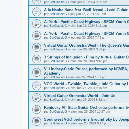
par
BotClassicG
»
mar. juin 25, 2024 9:35 pm
A la Nanita Nana feat. Badi Assad - Lead Guitar 
par
BotClassicG
»
jeu. juin 13, 2024 3:51 pm
A. York - Pacific Coast Highway - SFCM Youth Gu
par
BotClassicG
»
dim. juin 02, 2024 8:13 pm
A. York - Pacific Coast Highway - SFCM Youth Gu
par
BotClassicG
»
jeu. mai 30, 2024 7:43 am
Virtual Guitar Orchestra West - The Queen's Ga
par
BotClassicG
»
mer. mai 29, 2024 3:02 pm
3 Strings of Inclusion - Film by Virtual Guitar 
par
BotClassicG
»
mar. mai 28, 2024 9:40 pm
V. Lindsey-Clark: Pulsar, performed by NJMEA,
Academy
par
BotClassicG
»
lun. mai 27, 2024 1:01 pm
VGO World - Twinkle, Twinkle, Little Guitar by L
par
BotClassicG
»
dim. mai 26, 2024 9:45 pm
Virtual Guitar Orchestra World - Join Us
par
BotClassicG
»
dim. mai 26, 2024 5:33 am
Kentucky All-State Guitar Orchestra performs
par
BotClassicG
»
sam. mai 25, 2024 10:27 pm
Southwest VGO performs Ground Sky by Joseph
par
BotClassicG
»
sam. mai 25, 2024 9:17 pm