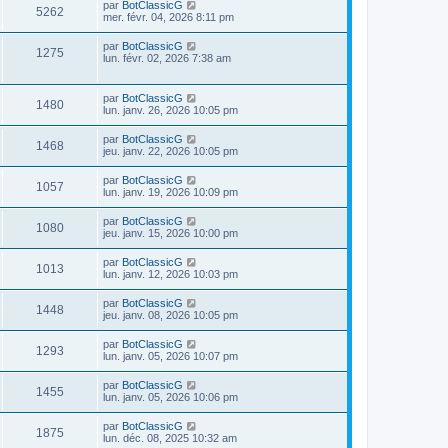
D
par
BotClassicG
s
m
V
5262
i
e
mer. févr. 04, 2026 8:11 pm
e
e
e
r
s
r
u
n
s
D
par
BotClassicG
s
m
V
1275
i
a
e
lun. févr. 02, 2026 7:38 am
e
e
e
g
r
s
r
u
e
n
s
s
m
i
a
D
par
BotClassicG
e
e
V
1480
e
g
e
lun. janv. 26, 2026 10:05 pm
s
r
e
r
s
s
u
m
n
a
D
par
BotClassicG
e
V
1468
i
g
e
jeu. janv. 22, 2026 10:05 pm
s
e
e
e
r
s
r
u
n
a
D
par
BotClassicG
s
m
V
1057
i
g
e
lun. janv. 19, 2026 10:09 pm
e
e
e
e
r
s
r
u
n
s
D
par
BotClassicG
s
m
V
1080
i
a
e
jeu. janv. 15, 2026 10:00 pm
e
e
e
g
r
s
r
u
e
n
s
D
par
BotClassicG
s
m
V
1013
i
a
e
lun. janv. 12, 2026 10:03 pm
e
e
e
g
r
s
r
u
e
n
s
D
par
BotClassicG
s
m
V
1448
i
a
e
jeu. janv. 08, 2026 10:05 pm
e
e
e
g
r
s
r
u
e
n
s
D
par
BotClassicG
s
m
V
1293
i
a
e
lun. janv. 05, 2026 10:07 pm
e
e
e
g
r
s
r
u
e
n
s
D
par
BotClassicG
s
m
V
1455
i
a
e
lun. janv. 05, 2026 10:06 pm
e
e
e
g
r
s
r
u
e
n
s
D
par
BotClassicG
s
m
V
1875
i
a
e
lun. déc. 08, 2025 10:32 am
e
e
e
g