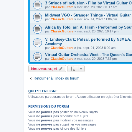
3 Strings of Inclusion - Film by Virtual Guitar 
par
ClassicGuitare
»
mer. déc. 20, 2023 11:17 am
Midwest VGO - Stranger Things - Virtual Guitar
par
ClassicGuitare
»
mar. nov. 14, 2023 11:06 pm
Africa by Toto, arr. A. Hirsh - Performed by S
par
ClassicGuitare
»
mar. sept. 26, 2023 10:17 pm
V. Lindsey-Clark: Pulsar, performed by NJMEA,
Academy
par
ClassicGuitare
»
jeu. sept. 21, 2023 8:09 am
Virtual Guitar Orchestra West - The Queen's Ga
par
ClassicGuitare
»
mer. sept. 20, 2023 7:37 pm
Nouveau sujet
Retourner à l’index du forum
QUI EST EN LIGNE
Utilisateurs parcourant ce forum : Aucun utilisateur enregistré et 3 invités
PERMISSIONS DU FORUM
Vous
ne pouvez pas
poster de nouveaux sujets
Vous
ne pouvez pas
répondre aux sujets
Vous
ne pouvez pas
modifier vos messages
Vous
ne pouvez pas
supprimer vos messages
Vous
ne pouvez pas
joindre des fichiers