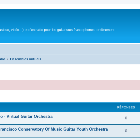
sique, vidéo…) et d'entraide pour les guitaristes francophones, entièrement
dio
Ensembles virtuels
RÉPONSES
io - Virtual Guitar Orchestra
R
0
é
Francisco Conservatory Of Music Guitar Youth Orchestra
R
0
p
é