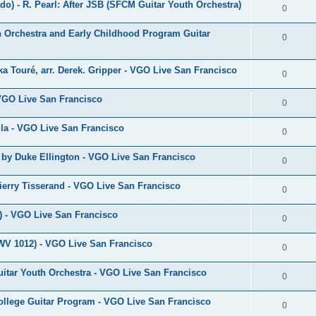
o) - R. Pearl: After JSB (SFCM Guitar Youth Orchestra)
o
R
0
p
n
é
 Orchestra and Early Childhood Program Guitar
o
R
0
s
p
n
é
e
o
a Touré, arr. Derek. Gripper - VGO Live San Francisco
s
p
R
0
s
n
e
o
é
 VGO Live San Francisco
s
R
0
s
n
p
e
é
lla - VGO Live San Francisco
s
o
R
0
s
p
e
n
é
by Duke Ellington - VGO Live San Francisco
o
R
0
s
s
p
n
é
e
ierry Tisserand - VGO Live San Francisco
o
R
0
s
p
s
n
é
e
 - VGO Live San Francisco
o
R
0
s
p
s
n
é
e
WV 1012) - VGO Live San Francisco
o
R
0
s
p
s
n
é
e
itar Youth Orchestra - VGO Live San Francisco
o
R
0
s
p
s
n
é
e
ollege Guitar Program - VGO Live San Francisco
o
R
0
s
p