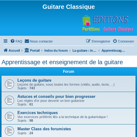
Guitare Classique
FAQ
Nous contacter
S’enregistrer
Connexion
Accueil
Portail
Index du forum
La guitare : instrument, cours et théorie
Apprentissage et enseignement de la guitare
Apprentissage et enseignement de la guitare
Forum
Leçons de guitare
Leçons de guitare, sous toutes les formes (vidéo, audio, texte, ...)
Sujets :
743
Astuces et conseils pour bien progresser
Les règles d'or pour devenir un bon guitariste
Sujets :
61
Exercices techniques
Vos exercices préférés liés a la technique de la guitaristique !
Sujets :
98
Master Class des forumistes
Sujets :
24