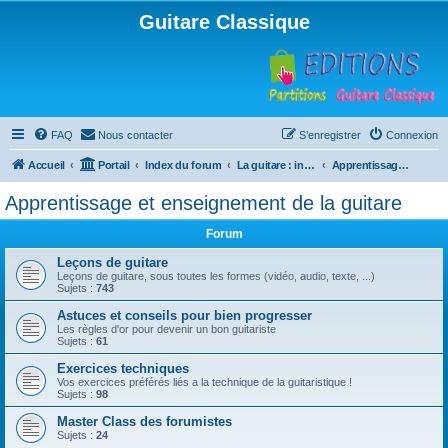
Guitare Classique
FAQ
Nous contacter
S’enregistrer
Connexion
Accueil
Portail
Index du forum
La guitare : instrument, cours et théorie
Apprentissage et enseignement de la guitare
Apprentissage et enseignement de la guitare
Forum
Leçons de guitare
Leçons de guitare, sous toutes les formes (vidéo, audio, texte, ...)
Sujets :
743
Astuces et conseils pour bien progresser
Les règles d'or pour devenir un bon guitariste
Sujets :
61
Exercices techniques
Vos exercices préférés liés a la technique de la guitaristique !
Sujets :
98
Master Class des forumistes
Sujets :
24