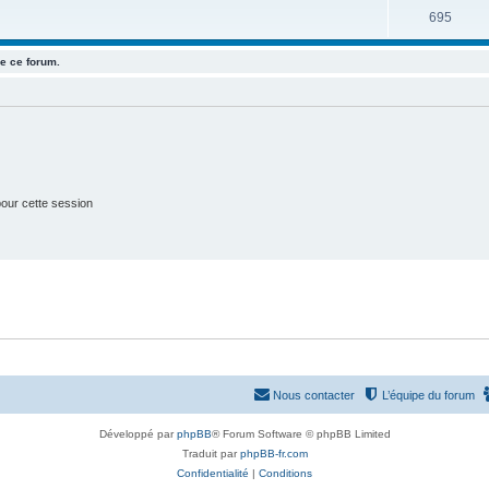
u
e
S
695
s
j
t
u
e
e ce forum.
s
j
t
e
s
t
s
our cette session
Nous contacter
L’équipe du forum
Développé par
phpBB
® Forum Software © phpBB Limited
Traduit par
phpBB-fr.com
Confidentialité
|
Conditions