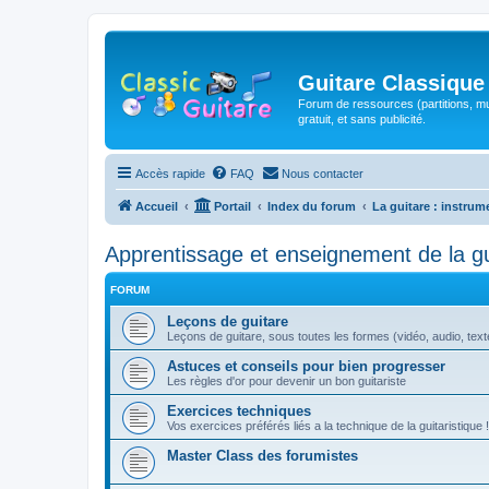
Guitare Classique
Forum de ressources (partitions, mu
gratuit, et sans publicité.
Accès rapide
FAQ
Nous contacter
Accueil
Portail
Index du forum
La guitare : instrum
Apprentissage et enseignement de la gu
FORUM
Leçons de guitare
Leçons de guitare, sous toutes les formes (vidéo, audio, texte,
Astuces et conseils pour bien progresser
Les règles d'or pour devenir un bon guitariste
Exercices techniques
Vos exercices préférés liés a la technique de la guitaristique !
Master Class des forumistes