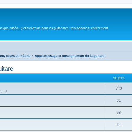
sique, vidéo…) et d'entraide pour les guitaristes francophones, entièrement
ent, cours et théorie
Apprentissage et enseignement de la guitare
itare
SUJETS
S
743
 ...)
u
S
61
j
u
e
S
98
j
t
u
e
S
24
s
j
t