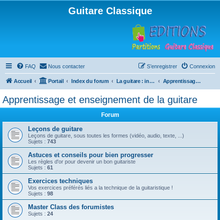
Guitare Classique
FAQ
Nous contacter
S’enregistrer
Connexion
Accueil
Portail
Index du forum
La guitare : instrument, cours et théorie
Apprentissage et enseignement de la guitare
Apprentissage et enseignement de la guitare
Forum
Leçons de guitare
Leçons de guitare, sous toutes les formes (vidéo, audio, texte, ...)
Sujets :
743
Astuces et conseils pour bien progresser
Les règles d'or pour devenir un bon guitariste
Sujets :
61
Exercices techniques
Vos exercices préférés liés a la technique de la guitaristique !
Sujets :
98
Master Class des forumistes
Sujets :
24