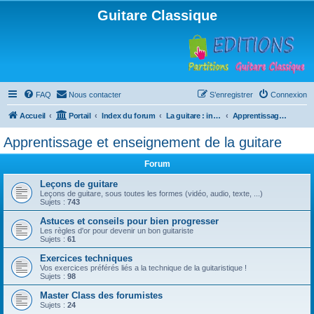
Guitare Classique
FAQ
Nous contacter
S’enregistrer
Connexion
Accueil
Portail
Index du forum
La guitare : instrument, cours et théorie
Apprentissage et enseignement de la guitare
Apprentissage et enseignement de la guitare
Forum
Leçons de guitare
Leçons de guitare, sous toutes les formes (vidéo, audio, texte, ...)
Sujets :
743
Astuces et conseils pour bien progresser
Les règles d'or pour devenir un bon guitariste
Sujets :
61
Exercices techniques
Vos exercices préférés liés a la technique de la guitaristique !
Sujets :
98
Master Class des forumistes
Sujets :
24