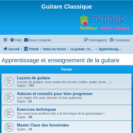
Guitare Classique
FAQ
Nous contacter
S’enregistrer
Connexion
Accueil
Portail
Index du forum
La guitare : instrument, cours et théorie
Apprentissage et enseignement de la guitare
Apprentissage et enseignement de la guitare
Forum
Leçons de guitare
Leçons de guitare, sous toutes les formes (vidéo, audio, texte, ...)
Sujets :
743
Astuces et conseils pour bien progresser
Les règles d'or pour devenir un bon guitariste
Sujets :
61
Exercices techniques
Vos exercices préférés liés a la technique de la guitaristique !
Sujets :
98
Master Class des forumistes
Sujets :
24