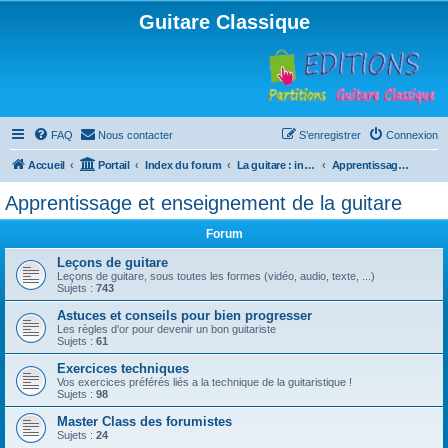
Guitare Classique
FAQ
Nous contacter
S’enregistrer
Connexion
Accueil
Portail
Index du forum
La guitare : instrument, cours et théorie
Apprentissage et enseignement de la guitare
Apprentissage et enseignement de la guitare
Forum
Leçons de guitare
Leçons de guitare, sous toutes les formes (vidéo, audio, texte, ...)
Sujets :
743
Astuces et conseils pour bien progresser
Les règles d'or pour devenir un bon guitariste
Sujets :
61
Exercices techniques
Vos exercices préférés liés a la technique de la guitaristique !
Sujets :
98
Master Class des forumistes
Sujets :
24