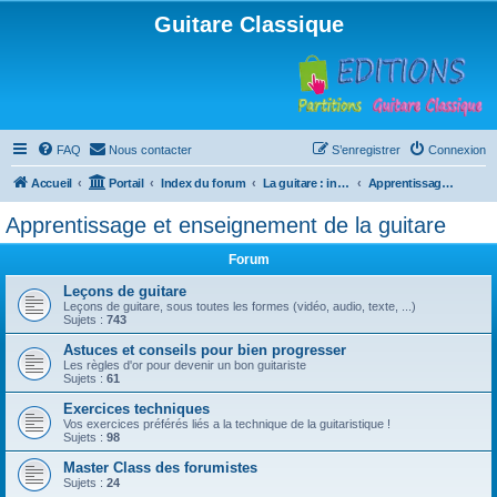
Guitare Classique
FAQ
Nous contacter
S’enregistrer
Connexion
Accueil
Portail
Index du forum
La guitare : instrument, cours et théorie
Apprentissage et enseignement de la guitare
Apprentissage et enseignement de la guitare
Forum
Leçons de guitare
Leçons de guitare, sous toutes les formes (vidéo, audio, texte, ...)
Sujets :
743
Astuces et conseils pour bien progresser
Les règles d'or pour devenir un bon guitariste
Sujets :
61
Exercices techniques
Vos exercices préférés liés a la technique de la guitaristique !
Sujets :
98
Master Class des forumistes
Sujets :
24