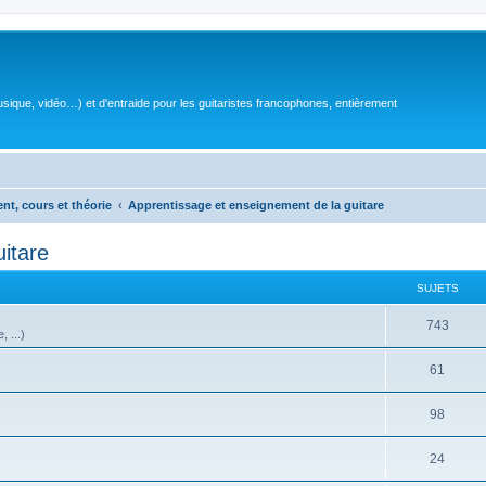
sique, vidéo…) et d'entraide pour les guitaristes francophones, entièrement
ent, cours et théorie
Apprentissage et enseignement de la guitare
itare
SUJETS
S
743
 ...)
u
S
61
j
u
e
S
98
j
t
u
e
S
24
s
j
t