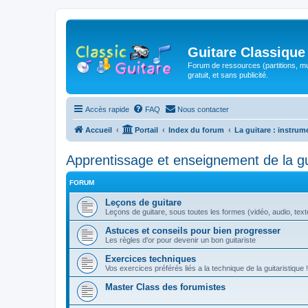
Guitare Classique
Forum de ressources (partitions, mu
gratuit, et sans publicité.
Accès rapide
FAQ
Nous contacter
Accueil
Portail
Index du forum
La guitare : instrum
Apprentissage et enseignement de la gu
FORUM
Leçons de guitare
Leçons de guitare, sous toutes les formes (vidéo, audio, texte,
Astuces et conseils pour bien progresser
Les règles d'or pour devenir un bon guitariste
Exercices techniques
Vos exercices préférés liés a la technique de la guitaristique !
Master Class des forumistes