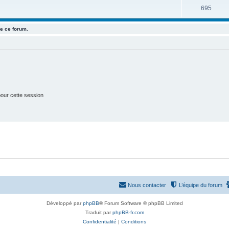
u
e
S
695
s
j
t
u
e
e ce forum.
s
j
t
e
s
t
s
our cette session
Nous contacter
L’équipe du forum
Développé par
phpBB
® Forum Software © phpBB Limited
Traduit par
phpBB-fr.com
Confidentialité
|
Conditions