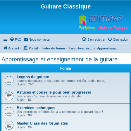
Guitare Classique
FAQ
Nous contacter
S’enregistrer
Connexion
Accueil
Portail
Index du forum
La guitare : instrument, cours et théorie
Apprentissage et enseignement de la guitare
Apprentissage et enseignement de la guitare
Forum
Leçons de guitare
Leçons de guitare, sous toutes les formes (vidéo, audio, texte, ...)
Sujets :
743
Astuces et conseils pour bien progresser
Les règles d'or pour devenir un bon guitariste
Sujets :
61
Exercices techniques
Vos exercices préférés liés a la technique de la guitaristique !
Sujets :
98
Master Class des forumistes
Sujets :
24