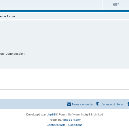
u
e
S
697
s
j
t
u
e
e ce forum.
s
j
t
e
s
t
s
our cette session
Nous contacter
L’équipe du forum
Développé par
phpBB
® Forum Software © phpBB Limited
Traduit par
phpBB-fr.com
Confidentialité
|
Conditions