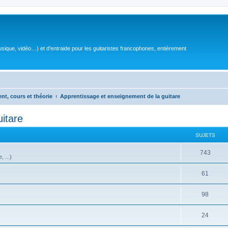
sique, vidéo…) et d'entraide pour les guitaristes francophones, entièrement
ent, cours et théorie
Apprentissage et enseignement de la guitare
itare
SUJETS
S
743
 ...)
u
S
61
j
u
e
S
98
j
t
u
e
S
24
s
j
t