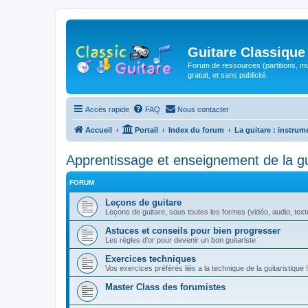
Guitare Classique
Forum de ressources (partitions, mu
gratuit, et sans publicité.
Accès rapide
FAQ
Nous contacter
Accueil
Portail
Index du forum
La guitare : instrum
Apprentissage et enseignement de la gu
FORUM
Leçons de guitare
Leçons de guitare, sous toutes les formes (vidéo, audio, texte,
Astuces et conseils pour bien progresser
Les règles d'or pour devenir un bon guitariste
Exercices techniques
Vos exercices préférés liés a la technique de la guitaristique !
Master Class des forumistes