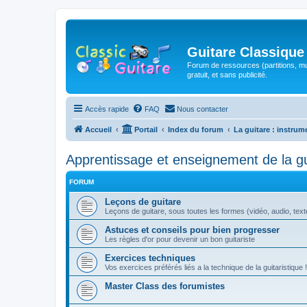
Guitare Classique
Forum de ressources (partitions, mu
gratuit, et sans publicité.
Accès rapide
FAQ
Nous contacter
Accueil
Portail
Index du forum
La guitare : instrum
Apprentissage et enseignement de la gu
FORUM
Leçons de guitare
Leçons de guitare, sous toutes les formes (vidéo, audio, texte,
Astuces et conseils pour bien progresser
Les règles d'or pour devenir un bon guitariste
Exercices techniques
Vos exercices préférés liés a la technique de la guitaristique !
Master Class des forumistes