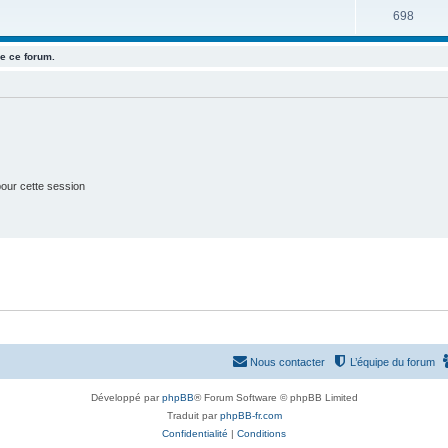
u
e
S
698
s
j
t
u
e
e ce forum.
s
j
t
e
s
t
s
our cette session
Nous contacter
L’équipe du forum
Développé par
phpBB
® Forum Software © phpBB Limited
Traduit par
phpBB-fr.com
Confidentialité
|
Conditions