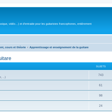
sique, vidéo…) et d'entraide pour les guitaristes francophones, entièrement
ent, cours et théorie
Apprentissage et enseignement de la guitare
itare
SUJETS
S
743
 ...)
u
S
61
j
u
e
S
98
j
t
u
e
S
24
s
j
t