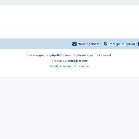
Nous contacter
L’équipe du forum
Développé par
phpBB
® Forum Software © phpBB Limited
Traduit par
phpBB-fr.com
Confidentialité
|
Conditions