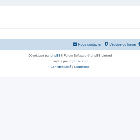
Nous contacter
L’équipe du forum
Développé par
phpBB
® Forum Software © phpBB Limited
Traduit par
phpBB-fr.com
Confidentialité
|
Conditions