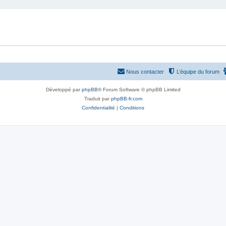
Nous contacter
L’équipe du forum
Développé par
phpBB
® Forum Software © phpBB Limited
Traduit par
phpBB-fr.com
Confidentialité
|
Conditions