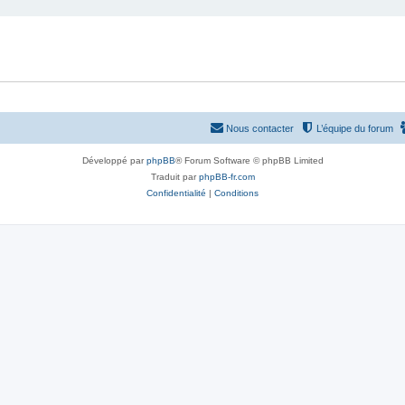
Nous contacter
L’équipe du forum
Développé par
phpBB
® Forum Software © phpBB Limited
Traduit par
phpBB-fr.com
Confidentialité
|
Conditions