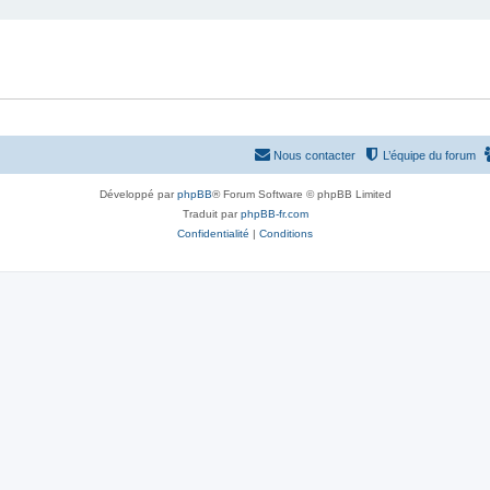
Nous contacter
L’équipe du forum
Développé par
phpBB
® Forum Software © phpBB Limited
Traduit par
phpBB-fr.com
Confidentialité
|
Conditions