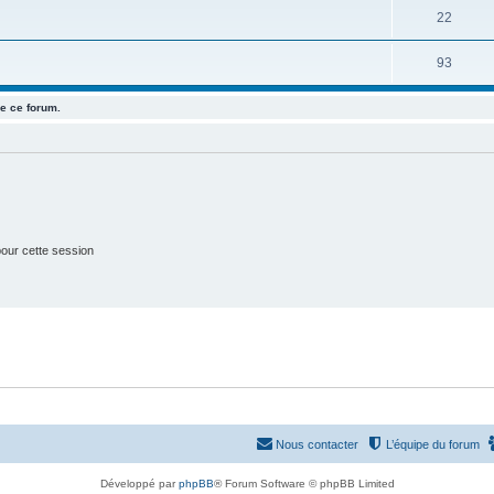
u
e
S
22
s
j
t
u
e
S
93
s
j
t
u
e
e ce forum.
s
j
t
e
s
t
s
our cette session
Nous contacter
L’équipe du forum
Développé par
phpBB
® Forum Software © phpBB Limited