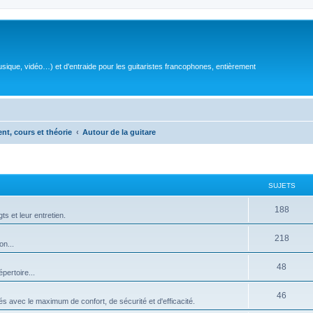
sique, vidéo…) et d'entraide pour les guitaristes francophones, entièrement
ent, cours et théorie
Autour de la guitare
SUJETS
S
188
ts et leur entretien.
u
S
218
on...
j
u
e
S
48
pertoire...
j
t
u
e
S
46
s
isés avec le maximum de confort, de sécurité et d'efficacité.
j
t