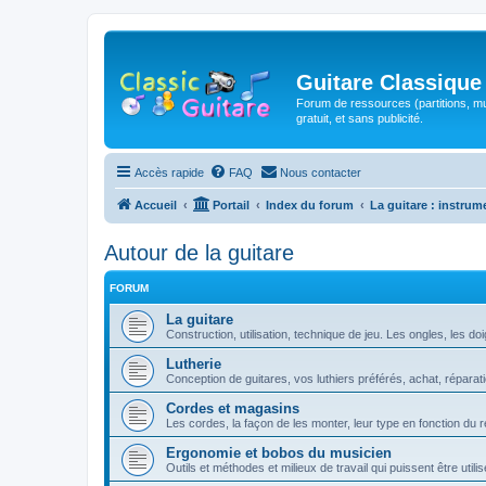
Guitare Classique
Forum de ressources (partitions, mu
gratuit, et sans publicité.
Accès rapide
FAQ
Nous contacter
Accueil
Portail
Index du forum
La guitare : instrum
Autour de la guitare
FORUM
La guitare
Construction, utilisation, technique de jeu. Les ongles, les doig
Lutherie
Conception de guitares, vos luthiers préférés, achat, réparati
Cordes et magasins
Les cordes, la façon de les monter, leur type en fonction du ré
Ergonomie et bobos du musicien
Outils et méthodes et milieux de travail qui puissent être util