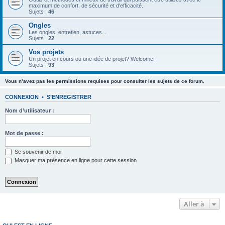
maximum de confort, de sécurité et d'efficacité.
Sujets :
46
Ongles
Les ongles, entretien, astuces...
Sujets :
22
Vos projets
Un projet en cours ou une idée de projet? Welcome!
Sujets :
93
Vous n’avez pas les permissions requises pour consulter les sujets de ce forum.
CONNEXION
•
S’ENREGISTRER
Nom d’utilisateur :
Mot de passe :
Se souvenir de moi
Masquer ma présence en ligne pour cette session
Aller à