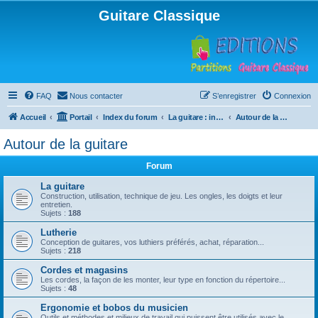
Guitare Classique
FAQ
Nous contacter
S’enregistrer
Connexion
Accueil
Portail
Index du forum
La guitare : instrument, cours et théorie
Autour de la guitare
Autour de la guitare
Forum
La guitare
Construction, utilisation, technique de jeu. Les ongles, les doigts et leur
entretien.
Sujets :
188
Lutherie
Conception de guitares, vos luthiers préférés, achat, réparation...
Sujets :
218
Cordes et magasins
Les cordes, la façon de les monter, leur type en fonction du répertoire...
Sujets :
48
Ergonomie et bobos du musicien
Outils et méthodes et milieux de travail qui puissent être utilisés avec le