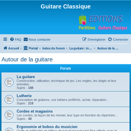
Guitare Classique
FAQ
Nous contacter
S’enregistrer
Connexion
Accueil
Portail
Index du forum
La guitare : instrument, cours et théorie
Autour de la guitare
Autour de la guitare
Forum
La guitare
Construction, utilisation, technique de jeu. Les ongles, les doigts et leur
entretien.
Sujets :
188
Lutherie
Conception de guitares, vos luthiers préférés, achat, réparation...
Sujets :
218
Cordes et magasins
Les cordes, la façon de les monter, leur type en fonction du répertoire...
Sujets :
48
Ergonomie et bobos du musicien
Outils et méthodes et milieux de travail qui puissent être utilisés avec le