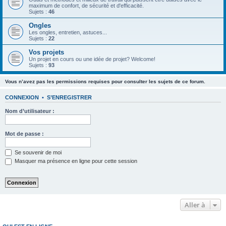
maximum de confort, de sécurité et d'efficacité.
Sujets :
46
Ongles
Les ongles, entretien, astuces...
Sujets :
22
Vos projets
Un projet en cours ou une idée de projet? Welcome!
Sujets :
93
Vous n’avez pas les permissions requises pour consulter les sujets de ce forum.
CONNEXION
•
S’ENREGISTRER
Nom d’utilisateur :
Mot de passe :
Se souvenir de moi
Masquer ma présence en ligne pour cette session
Aller à