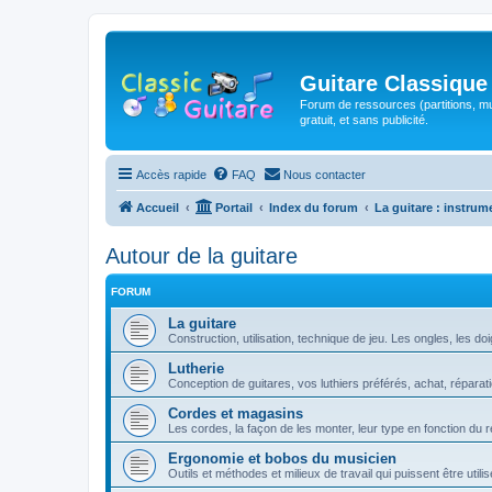
Guitare Classique
Forum de ressources (partitions, mu
gratuit, et sans publicité.
Accès rapide
FAQ
Nous contacter
Accueil
Portail
Index du forum
La guitare : instrum
Autour de la guitare
FORUM
La guitare
Construction, utilisation, technique de jeu. Les ongles, les doig
Lutherie
Conception de guitares, vos luthiers préférés, achat, réparati
Cordes et magasins
Les cordes, la façon de les monter, leur type en fonction du ré
Ergonomie et bobos du musicien
Outils et méthodes et milieux de travail qui puissent être util