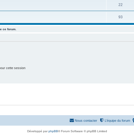
u
e
S
22
s
j
t
u
e
S
93
s
j
t
u
e
e ce forum.
s
j
t
e
s
t
s
our cette session
Nous contacter
L’équipe du forum
Développé par
phpBB
® Forum Software © phpBB Limited