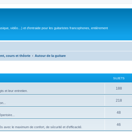
sique, vidéo…) et d'entraide pour les guitaristes francophones, entièrement
ent, cours et théorie
Autour de la guitare
SUJETS
S
188
ts et leur entretien.
u
S
218
on...
j
u
e
S
48
pertoire...
j
t
u
e
S
46
s
isés avec le maximum de confort, de sécurité et d'efficacité.
j
t