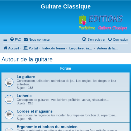
Guitare Classique
FAQ
Nous contacter
S’enregistrer
Connexion
Accueil
Portail
Index du forum
La guitare : instrument, cours et théorie
Autour de la guitare
Autour de la guitare
Forum
La guitare
Construction, utilisation, technique de jeu. Les ongles, les doigts et leur
entretien.
Sujets :
188
Lutherie
Conception de guitares, vos luthiers préférés, achat, réparation...
Sujets :
218
Cordes et magasins
Les cordes, la façon de les monter, leur type en fonction du répertoire...
Sujets :
48
Ergonomie et bobos du musicien
Outils et méthodes et milieux de travail qui puissent être utilisés avec le