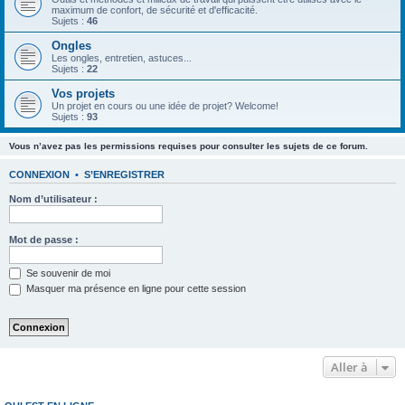
maximum de confort, de sécurité et d'efficacité.
Sujets :
46
Ongles
Les ongles, entretien, astuces...
Sujets :
22
Vos projets
Un projet en cours ou une idée de projet? Welcome!
Sujets :
93
Vous n’avez pas les permissions requises pour consulter les sujets de ce forum.
CONNEXION
•
S’ENREGISTRER
Nom d’utilisateur :
Mot de passe :
Se souvenir de moi
Masquer ma présence en ligne pour cette session
Aller à