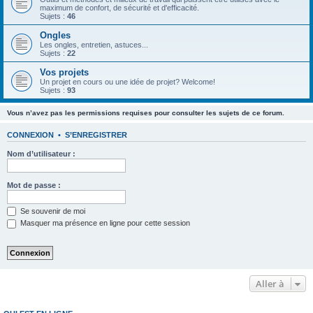
maximum de confort, de sécurité et d'efficacité.
Sujets :
46
Ongles
Les ongles, entretien, astuces...
Sujets :
22
Vos projets
Un projet en cours ou une idée de projet? Welcome!
Sujets :
93
Vous n’avez pas les permissions requises pour consulter les sujets de ce forum.
CONNEXION
•
S’ENREGISTRER
Nom d’utilisateur :
Mot de passe :
Se souvenir de moi
Masquer ma présence en ligne pour cette session
Aller à