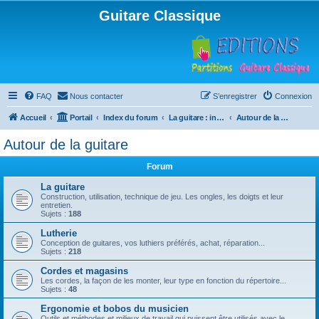
Guitare Classique
FAQ
Nous contacter
S’enregistrer
Connexion
Accueil
Portail
Index du forum
La guitare : instrument, cours et théorie
Autour de la guitare
Autour de la guitare
Forum
La guitare
Construction, utilisation, technique de jeu. Les ongles, les doigts et leur
entretien.
Sujets :
188
Lutherie
Conception de guitares, vos luthiers préférés, achat, réparation...
Sujets :
218
Cordes et magasins
Les cordes, la façon de les monter, leur type en fonction du répertoire...
Sujets :
48
Ergonomie et bobos du musicien
Outils et méthodes et milieux de travail qui puissent être utilisés avec le