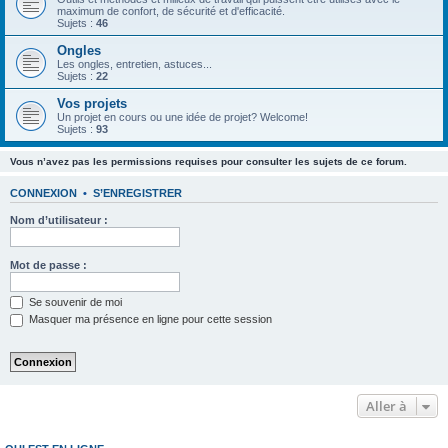
maximum de confort, de sécurité et d'efficacité.
Sujets :
46
Ongles
Les ongles, entretien, astuces...
Sujets :
22
Vos projets
Un projet en cours ou une idée de projet? Welcome!
Sujets :
93
Vous n’avez pas les permissions requises pour consulter les sujets de ce forum.
CONNEXION
•
S’ENREGISTRER
Nom d’utilisateur :
Mot de passe :
Se souvenir de moi
Masquer ma présence en ligne pour cette session
Aller à