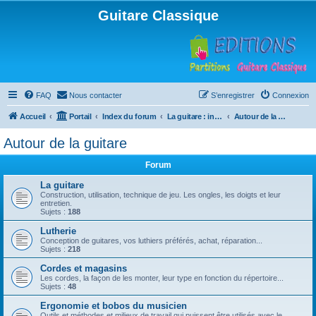
Guitare Classique
FAQ
Nous contacter
S’enregistrer
Connexion
Accueil
Portail
Index du forum
La guitare : instrument, cours et théorie
Autour de la guitare
Autour de la guitare
Forum
La guitare
Construction, utilisation, technique de jeu. Les ongles, les doigts et leur
entretien.
Sujets :
188
Lutherie
Conception de guitares, vos luthiers préférés, achat, réparation...
Sujets :
218
Cordes et magasins
Les cordes, la façon de les monter, leur type en fonction du répertoire...
Sujets :
48
Ergonomie et bobos du musicien
Outils et méthodes et milieux de travail qui puissent être utilisés avec le