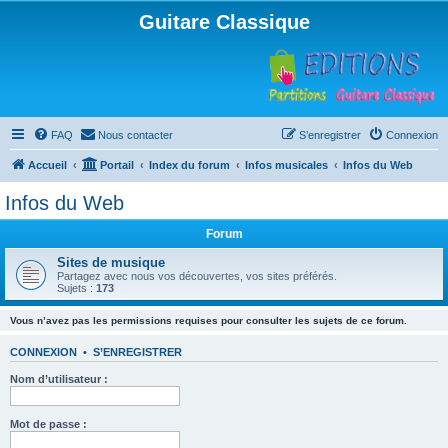
Guitare Classique
FAQ
Nous contacter
S’enregistrer
Connexion
Accueil
Portail
Index du forum
Infos musicales
Infos du Web
Infos du Web
Forum
Sites de musique
Partagez avec nous vos découvertes, vos sites préférés.
Sujets :
173
Vous n’avez pas les permissions requises pour consulter les sujets de ce forum.
CONNEXION
•
S’ENREGISTRER
Nom d’utilisateur :
Mot de passe :