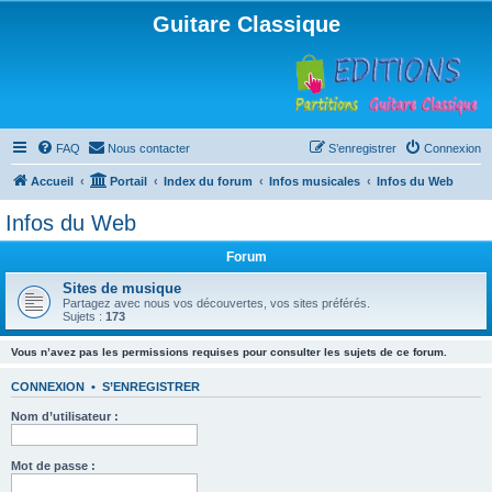
Guitare Classique
FAQ
Nous contacter
S’enregistrer
Connexion
Accueil
Portail
Index du forum
Infos musicales
Infos du Web
Infos du Web
Forum
Sites de musique
Partagez avec nous vos découvertes, vos sites préférés.
Sujets :
173
Vous n’avez pas les permissions requises pour consulter les sujets de ce forum.
CONNEXION
•
S’ENREGISTRER
Nom d’utilisateur :
Mot de passe :