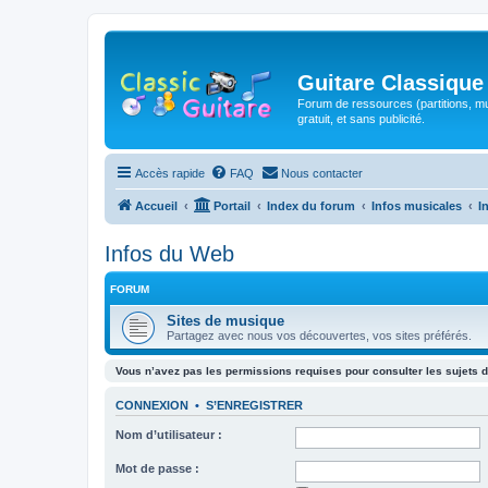
Guitare Classique
Forum de ressources (partitions, mu
gratuit, et sans publicité.
Accès rapide
FAQ
Nous contacter
Accueil
Portail
Index du forum
Infos musicales
I
Infos du Web
FORUM
Sites de musique
Partagez avec nous vos découvertes, vos sites préférés.
Vous n’avez pas les permissions requises pour consulter les sujets d
CONNEXION
•
S’ENREGISTRER
Nom d’utilisateur :
Mot de passe :