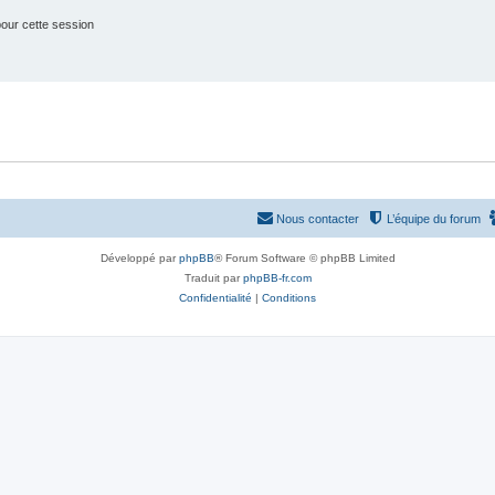
our cette session
Nous contacter
L’équipe du forum
Développé par
phpBB
® Forum Software © phpBB Limited
Traduit par
phpBB-fr.com
Confidentialité
|
Conditions