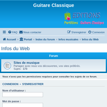
Guitare Classique
FAQ
Nous contacter
S’enregistrer
Connexion
Accueil
Portail
Index du forum
Infos musicales
Infos du Web
Infos du Web
Forum
Sites de musique
Partagez avec nous vos découvertes, vos sites préférés.
Sujets :
173
Vous n’avez pas les permissions requises pour consulter les sujets de ce forum.
CONNEXION
•
S’ENREGISTRER
Nom d’utilisateur :
Mot de passe :