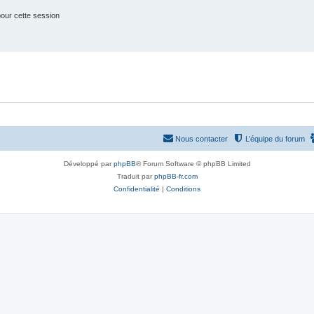
our cette session
Nous contacter
L’équipe du forum
Développé par
phpBB
® Forum Software © phpBB Limited
Traduit par
phpBB-fr.com
Confidentialité
|
Conditions