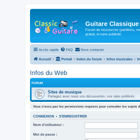
Guitare Classique
Forum de ressources (partitions, mu
gratuit, et sans publicité.
Accès rapide
FAQ
Nous contacter
Accueil
Portail
Index du forum
Infos musicales
I
Infos du Web
FORUM
Sites de musique
Partagez avec nous vos découvertes, vos sites préférés.
Vous n’avez pas les permissions requises pour consulter les sujets d
CONNEXION
•
S’ENREGISTRER
Nom d’utilisateur :
Mot de passe :