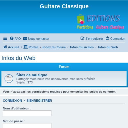
Guitare Classique
FAQ
Nous contacter
S’enregistrer
Connexion
Accueil
Portail
Index du forum
Infos musicales
Infos du Web
Infos du Web
Forum
Sites de musique
Partagez avec nous vos découvertes, vos sites préférés.
Sujets :
173
Vous n’avez pas les permissions requises pour consulter les sujets de ce forum.
CONNEXION
•
S’ENREGISTRER
Nom d’utilisateur :
Mot de passe :