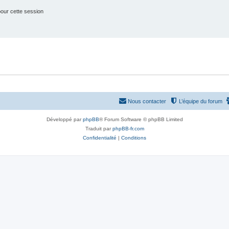
our cette session
Nous contacter
L’équipe du forum
Développé par
phpBB
® Forum Software © phpBB Limited
Traduit par
phpBB-fr.com
Confidentialité
|
Conditions