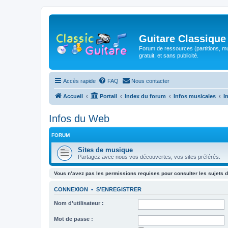
Guitare Classique
Forum de ressources (partitions, mu
gratuit, et sans publicité.
Accès rapide
FAQ
Nous contacter
Accueil
Portail
Index du forum
Infos musicales
I
Infos du Web
FORUM
Sites de musique
Partagez avec nous vos découvertes, vos sites préférés.
Vous n’avez pas les permissions requises pour consulter les sujets d
CONNEXION
•
S’ENREGISTRER
Nom d’utilisateur :
Mot de passe :