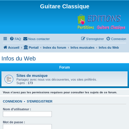
Guitare Classique
FAQ
Nous contacter
S’enregistrer
Connexion
Accueil
Portail
Index du forum
Infos musicales
Infos du Web
Infos du Web
Forum
Sites de musique
Partagez avec nous vos découvertes, vos sites préférés.
Sujets :
173
Vous n’avez pas les permissions requises pour consulter les sujets de ce forum.
CONNEXION
•
S’ENREGISTRER
Nom d’utilisateur :
Mot de passe :