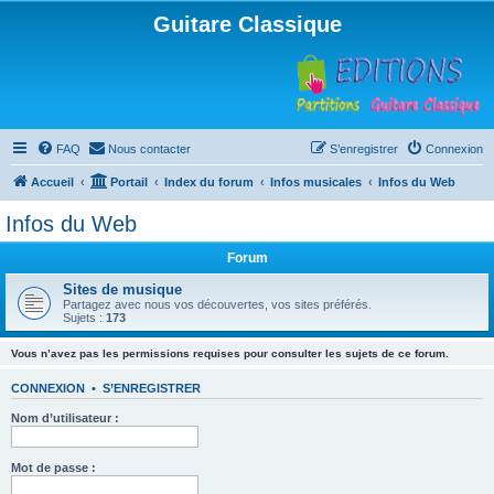
Guitare Classique
FAQ
Nous contacter
S’enregistrer
Connexion
Accueil
Portail
Index du forum
Infos musicales
Infos du Web
Infos du Web
Forum
Sites de musique
Partagez avec nous vos découvertes, vos sites préférés.
Sujets :
173
Vous n’avez pas les permissions requises pour consulter les sujets de ce forum.
CONNEXION
•
S’ENREGISTRER
Nom d’utilisateur :
Mot de passe :