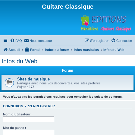
Guitare Classique
FAQ
Nous contacter
S’enregistrer
Connexion
Accueil
Portail
Index du forum
Infos musicales
Infos du Web
Infos du Web
Forum
Sites de musique
Partagez avec nous vos découvertes, vos sites préférés.
Sujets :
173
Vous n’avez pas les permissions requises pour consulter les sujets de ce forum.
CONNEXION
•
S’ENREGISTRER
Nom d’utilisateur :
Mot de passe :