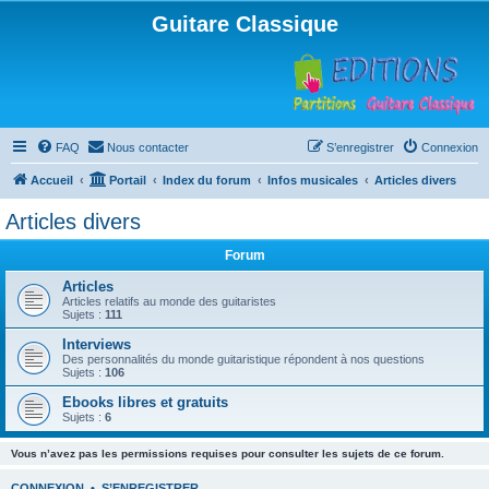
Guitare Classique
FAQ
Nous contacter
S’enregistrer
Connexion
Accueil
Portail
Index du forum
Infos musicales
Articles divers
Articles divers
Forum
Articles
Articles relatifs au monde des guitaristes
Sujets :
111
Interviews
Des personnalités du monde guitaristique répondent à nos questions
Sujets :
106
Ebooks libres et gratuits
Sujets :
6
Vous n’avez pas les permissions requises pour consulter les sujets de ce forum.
CONNEXION
•
S’ENREGISTRER