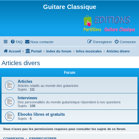
Guitare Classique
FAQ
Nous contacter
S’enregistrer
Connexion
Accueil
Portail
Index du forum
Infos musicales
Articles divers
Articles divers
Forum
Articles
Articles relatifs au monde des guitaristes
Sujets :
111
Interviews
Des personnalités du monde guitaristique répondent à nos questions
Sujets :
106
Ebooks libres et gratuits
Sujets :
6
Vous n’avez pas les permissions requises pour consulter les sujets de ce forum.
CONNEXION
•
S’ENREGISTRER