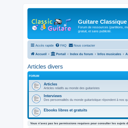
Guitare Classique
Forum de ressources (partitions, mu
gratuit, et sans publicité.
Accès rapide
FAQ
Nous contacter
Accueil
Portail
Index du forum
Infos musicales
A
Articles divers
FORUM
Articles
Articles relatifs au monde des guitaristes
Interviews
Des personnalités du monde guitaristique répondent à nos q
Ebooks libres et gratuits
Vous n’avez pas les permissions requises pour consulter les sujets d