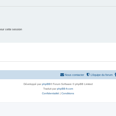
e
s
t
s
our cette session
Nous contacter
L’équipe du forum
Développé par
phpBB
® Forum Software © phpBB Limited
Traduit par
phpBB-fr.com
Confidentialité
|
Conditions