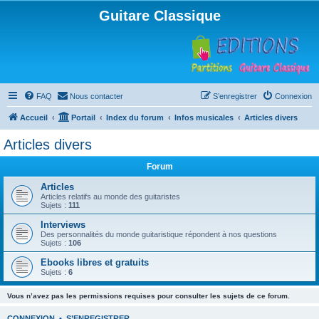
Guitare Classique
FAQ
Nous contacter
S’enregistrer
Connexion
Accueil
Portail
Index du forum
Infos musicales
Articles divers
Articles divers
Forum
Articles
Articles relatifs au monde des guitaristes
Sujets :
111
Interviews
Des personnalités du monde guitaristique répondent à nos questions
Sujets :
106
Ebooks libres et gratuits
Sujets :
6
Vous n’avez pas les permissions requises pour consulter les sujets de ce forum.
CONNEXION
•
S’ENREGISTRER