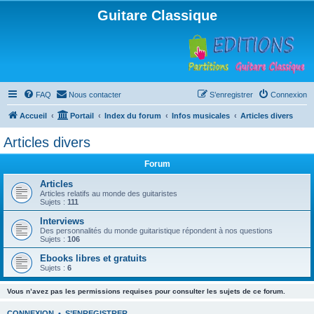
Guitare Classique
FAQ
Nous contacter
S’enregistrer
Connexion
Accueil
Portail
Index du forum
Infos musicales
Articles divers
Articles divers
Forum
Articles
Articles relatifs au monde des guitaristes
Sujets :
111
Interviews
Des personnalités du monde guitaristique répondent à nos questions
Sujets :
106
Ebooks libres et gratuits
Sujets :
6
Vous n’avez pas les permissions requises pour consulter les sujets de ce forum.
CONNEXION
•
S’ENREGISTRER