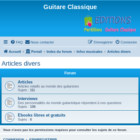
Guitare Classique
FAQ
Nous contacter
S’enregistrer
Connexion
Accueil
Portail
Index du forum
Infos musicales
Articles divers
Articles divers
Forum
Articles
Articles relatifs au monde des guitaristes
Sujets :
111
Interviews
Des personnalités du monde guitaristique répondent à nos questions
Sujets :
106
Ebooks libres et gratuits
Sujets :
6
Vous n’avez pas les permissions requises pour consulter les sujets de ce forum.
CONNEXION
•
S’ENREGISTRER