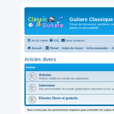
Guitare Classique
Forum de ressources (partitions, mu
gratuit, et sans publicité.
Accès rapide
FAQ
Nous contacter
Accueil
Portail
Index du forum
Infos musicales
A
Articles divers
FORUM
Articles
Articles relatifs au monde des guitaristes
Interviews
Des personnalités du monde guitaristique répondent à nos q
Ebooks libres et gratuits
Vous n’avez pas les permissions requises pour consulter les sujets d