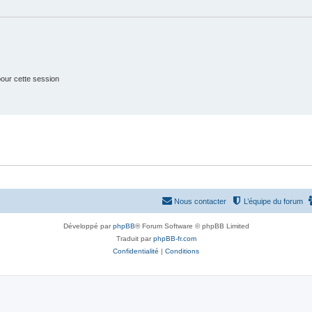
e
s
t
s
our cette session
Nous contacter
L’équipe du forum
Développé par
phpBB
® Forum Software © phpBB Limited
Traduit par
phpBB-fr.com
Confidentialité
|
Conditions