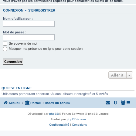
Vous n’avez pas les permissions requises pour consulter les sujets de ce forum.
CONNEXION
•
S’ENREGISTRER
Nom d’utilisateur :
Mot de passe :
Se souvenir de moi
Masquer ma présence en ligne pour cette session
Aller à
QUI EST EN LIGNE
Utilisateurs parcourant ce forum : Aucun utilisateur enregistré et 5 invités
Accueil
Portail
Index du forum
Développé par
phpBB
® Forum Software © phpBB Limited
Traduit par
phpBB-fr.com
Confidentialité
|
Conditions