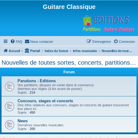
Guitare Classique
FAQ
Nous contacter
S’enregistrer
Connexion
Accueil
Portail
Index du forum
Infos musicales
Nouvelles de toutes sortes, concerts, partitions…
Nouvelles de toutes sortes, concerts, partitions…
Forum
Parutions - Editions
Vos partitions, disques en vente dans le commerce.
Attention aux règles (à lire avant de poster).
Sujets :
214
Concours, stages et concerts
Des infos relatives aux concours, stages et concerts de guitare trouveront
leur place ici.
Sujets :
450
News
Dernières nouvelles musicales
Sujets :
200