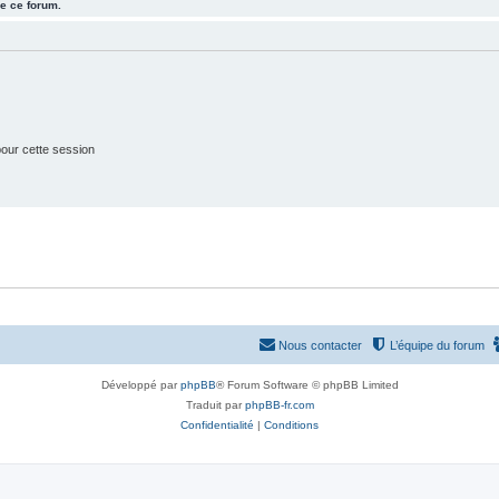
e ce forum.
j
t
e
s
t
s
our cette session
Nous contacter
L’équipe du forum
Développé par
phpBB
® Forum Software © phpBB Limited
Traduit par
phpBB-fr.com
Confidentialité
|
Conditions