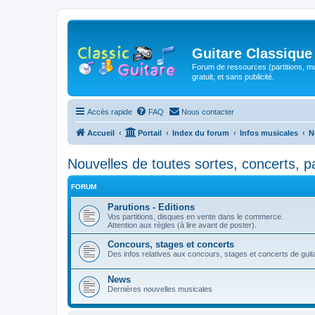
Guitare Classique
Forum de ressources (partitions, mu
gratuit, et sans publicité.
Accès rapide
FAQ
Nous contacter
Accueil
Portail
Index du forum
Infos musicales
N
Nouvelles de toutes sortes, concerts, p
FORUM
Parutions - Editions
Vos partitions, disques en vente dans le commerce.
Attention aux règles (à lire avant de poster).
Concours, stages et concerts
Des infos relatives aux concours, stages et concerts de guitar
News
Dernières nouvelles musicales