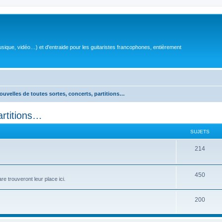
sique, vidéo…) et d'entraide pour les guitaristes francophones, entièrement
ouvelles de toutes sortes, concerts, partitions…
artitions…
SUJETS
S
214
u
j
S
450
e trouveront leur place ici.
e
u
S
200
t
j
u
s
e