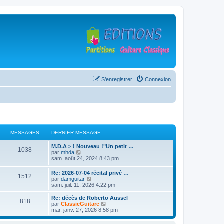
S’enregistrer
Connexion
MESSAGES
DERNIER MESSAGE
D
M.D.A > ! Nouveau !"Un petit …
M
1038
e
V
par
mhda
r
o
sam. août 24, 2024 8:43 pm
e
n
i
i
r
D
Re: 2026-07-04 récital privé …
s
M
1512
e
l
e
V
par
damguitar
r
e
r
o
sam. juil. 11, 2026 4:22 pm
s
m
d
e
n
i
e
e
i
r
D
Re: décès de Roberto Aussel
s
r
M
818
a
s
e
l
e
V
par
ClassicGuitare
s
n
r
e
r
o
mar. janv. 27, 2026 8:58 pm
a
i
e
g
s
m
d
n
i
g
e
e
e
i
r