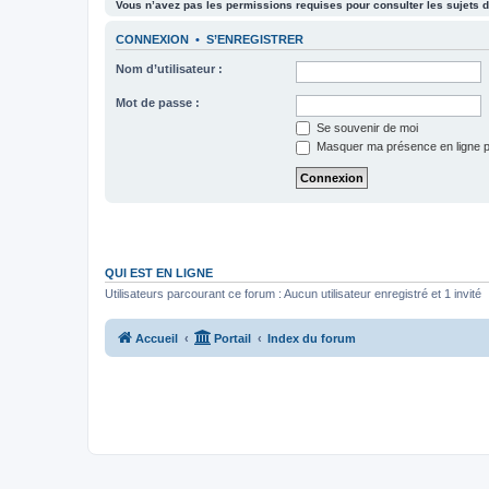
Vous n’avez pas les permissions requises pour consulter les sujets d
CONNEXION
•
S’ENREGISTRER
Nom d’utilisateur :
Mot de passe :
Se souvenir de moi
Masquer ma présence en ligne p
QUI EST EN LIGNE
Utilisateurs parcourant ce forum : Aucun utilisateur enregistré et 1 invité
Accueil
Portail
Index du forum