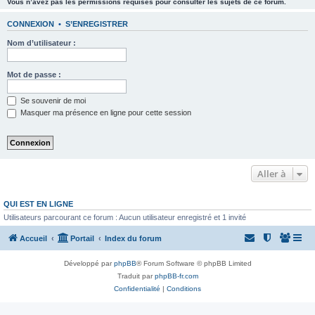
Vous n’avez pas les permissions requises pour consulter les sujets de ce forum.
CONNEXION
•
S’ENREGISTRER
Nom d’utilisateur :
Mot de passe :
Se souvenir de moi
Masquer ma présence en ligne pour cette session
Aller à
QUI EST EN LIGNE
Utilisateurs parcourant ce forum : Aucun utilisateur enregistré et 1 invité
Accueil
Portail
Index du forum
Développé par
phpBB
® Forum Software © phpBB Limited
Traduit par
phpBB-fr.com
Confidentialité
|
Conditions