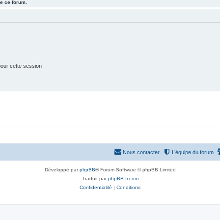
e ce forum.
j
t
e
s
t
s
our cette session
Nous contacter
L’équipe du forum
Développé par
phpBB
® Forum Software © phpBB Limited
Traduit par
phpBB-fr.com
Confidentialité
|
Conditions