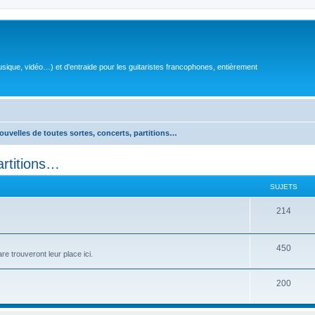
sique, vidéo…) et d'entraide pour les guitaristes francophones, entièrement
ouvelles de toutes sortes, concerts, partitions…
artitions…
SUJETS
S
214
u
j
S
450
e trouveront leur place ici.
e
u
S
200
t
j
u
s
e