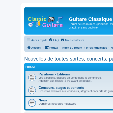
Guitare Classique
Forum de ressources (partitions, mu
gratuit, et sans publicité.
Accès rapide
FAQ
Nous contacter
Accueil
Portail
Index du forum
Infos musicales
N
Nouvelles de toutes sortes, concerts, p
FORUM
Parutions - Editions
Vos partitions, disques en vente dans le commerce.
Attention aux règles (à lire avant de poster).
Concours, stages et concerts
Des infos relatives aux concours, stages et concerts de guitar
News
Dernières nouvelles musicales