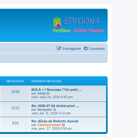
S’enregistrer
Connexion
MESSAGES
DERNIER MESSAGE
D
M.D.A > ! Nouveau !"Un petit …
M
1038
e
V
par
mhda
r
o
sam. août 24, 2024 8:43 pm
e
n
i
i
r
D
Re: 2026-07-04 récital privé …
s
M
1512
e
l
e
V
par
damguitar
r
e
r
o
sam. juil. 11, 2026 4:22 pm
s
m
d
e
n
i
e
e
i
r
D
Re: décès de Roberto Aussel
s
r
M
818
a
s
e
l
e
V
par
ClassicGuitare
s
n
r
e
r
o
mar. janv. 27, 2026 8:58 pm
a
i
e
g
s
m
d
n
i
g
e
e
e
i
r