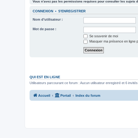
Vous n’avez pas les permissions requises pour consulter les sujets d
CONNEXION
•
S’ENREGISTRER
Nom d’utilisateur :
Mot de passe :
Se souvenir de moi
Masquer ma présence en ligne p
QUI EST EN LIGNE
Utilisateurs parcourant ce forum : Aucun utilisateur enregistré et 6 invités
Accueil
Portail
Index du forum