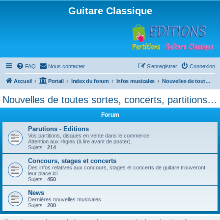
Guitare Classique
FAQ
Nous contacter
S’enregistrer
Connexion
Accueil
Portail
Index du forum
Infos musicales
Nouvelles de toutes sortes, concerts, partitions…
Nouvelles de toutes sortes, concerts, partitions…
Forum
Parutions - Editions
Vos partitions, disques en vente dans le commerce.
Attention aux règles (à lire avant de poster).
Sujets :
214
Concours, stages et concerts
Des infos relatives aux concours, stages et concerts de guitare trouveront
leur place ici.
Sujets :
450
News
Dernières nouvelles musicales
Sujets :
200