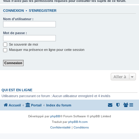
Vous n’avez pas les permissions requises pour consulter les sujets de ce forum.
CONNEXION
•
S’ENREGISTRER
Nom d’utilisateur :
Mot de passe :
Se souvenir de moi
Masquer ma présence en ligne pour cette session
Aller à
QUI EST EN LIGNE
Utilisateurs parcourant ce forum : Aucun utilisateur enregistré et 4 invités
Accueil
Portail
Index du forum
Développé par
phpBB
® Forum Software © phpBB Limited
Traduit par
phpBB-fr.com
Confidentialité
|
Conditions