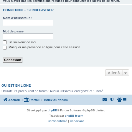
Vous n’avez pas les permissions requises pour consulter les sujets de ce forum.
CONNEXION
•
S’ENREGISTRER
Nom d’utilisateur :
Mot de passe :
Se souvenir de moi
Masquer ma présence en ligne pour cette session
Aller à
QUI EST EN LIGNE
Utilisateurs parcourant ce forum : Aucun utilisateur enregistré et 1 invité
Accueil
Portail
Index du forum
Développé par
phpBB
® Forum Software © phpBB Limited
Traduit par
phpBB-fr.com
Confidentialité
|
Conditions