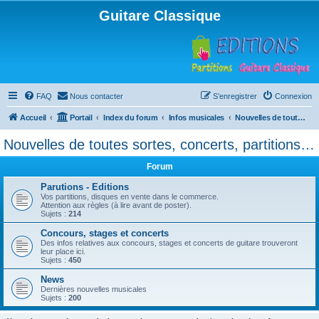
Guitare Classique
FAQ
Nous contacter
S’enregistrer
Connexion
Accueil
Portail
Index du forum
Infos musicales
Nouvelles de toutes sortes, concerts, partitions…
Nouvelles de toutes sortes, concerts, partitions…
Forum
Parutions - Editions
Vos partitions, disques en vente dans le commerce.
Attention aux règles (à lire avant de poster).
Sujets :
214
Concours, stages et concerts
Des infos relatives aux concours, stages et concerts de guitare trouveront
leur place ici.
Sujets :
450
News
Dernières nouvelles musicales
Sujets :
200