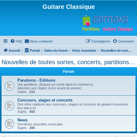
Guitare Classique
FAQ
Nous contacter
S’enregistrer
Connexion
Accueil
Portail
Index du forum
Infos musicales
Nouvelles de toutes sortes, concerts, partitions…
Nouvelles de toutes sortes, concerts, partitions…
Forum
Parutions - Editions
Vos partitions, disques en vente dans le commerce.
Attention aux règles (à lire avant de poster).
Sujets :
214
Concours, stages et concerts
Des infos relatives aux concours, stages et concerts de guitare trouveront
leur place ici.
Sujets :
450
News
Dernières nouvelles musicales
Sujets :
200