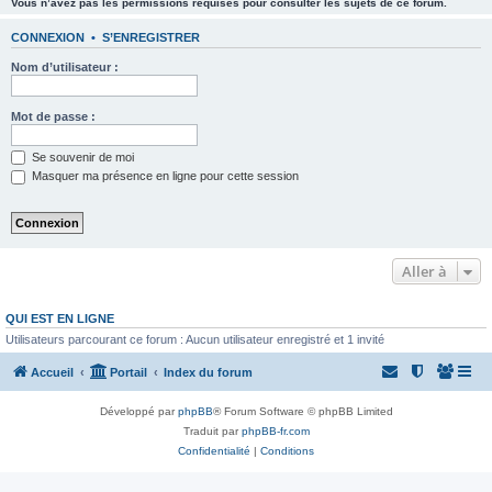
Vous n’avez pas les permissions requises pour consulter les sujets de ce forum.
CONNEXION
•
S’ENREGISTRER
Nom d’utilisateur :
Mot de passe :
Se souvenir de moi
Masquer ma présence en ligne pour cette session
Aller à
QUI EST EN LIGNE
Utilisateurs parcourant ce forum : Aucun utilisateur enregistré et 1 invité
Accueil
Portail
Index du forum
Développé par
phpBB
® Forum Software © phpBB Limited
Traduit par
phpBB-fr.com
Confidentialité
|
Conditions