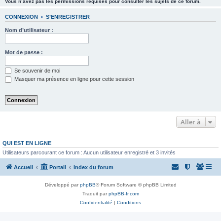
Vous n’avez pas les permissions requises pour consulter les sujets de ce forum.
CONNEXION
•
S’ENREGISTRER
Nom d’utilisateur :
Mot de passe :
Se souvenir de moi
Masquer ma présence en ligne pour cette session
Aller à
QUI EST EN LIGNE
Utilisateurs parcourant ce forum : Aucun utilisateur enregistré et 3 invités
Accueil
Portail
Index du forum
Développé par
phpBB
® Forum Software © phpBB Limited
Traduit par
phpBB-fr.com
Confidentialité
|
Conditions