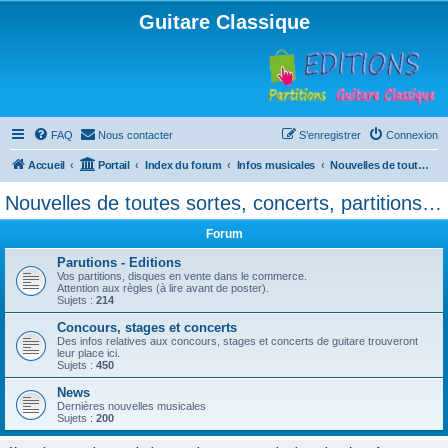
Guitare Classique
FAQ
Nous contacter
S’enregistrer
Connexion
Accueil
Portail
Index du forum
Infos musicales
Nouvelles de toutes sortes, concerts, partitions…
Nouvelles de toutes sortes, concerts, partitions…
Forum
Parutions - Editions
Vos partitions, disques en vente dans le commerce.
Attention aux règles (à lire avant de poster).
Sujets :
214
Concours, stages et concerts
Des infos relatives aux concours, stages et concerts de guitare trouveront
leur place ici.
Sujets :
450
News
Dernières nouvelles musicales
Sujets :
200